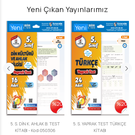
Yeni Çıkan Yayınlarımız
Yeni
Yeni
%20
%20
5. S. DİN K. AHLAK B. TEST
5. S. YAPRAK TEST TÜRKÇE
KİTABI - Kod:050306
KİTABI