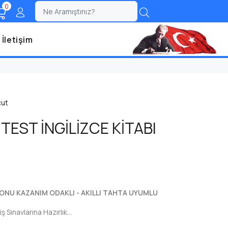
0
;
İletişim
cut
 TEST İNGİLİZCE KİTABI
KONU KAZANIM ODAKLI - AKILLI TAHTA UYUMLU
ş Sınavlarına Hazırlık...