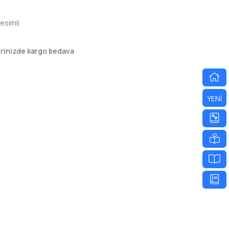
esimli
erinizde kargo bedava
YENİ