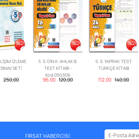
%20
%20
%20
ELİŞİM İZLEME
5. S. DİN K. AHLAK B.
5. S. YAPRAK TEST
SINAV SETİ
TEST KİTABI -
TÜRKÇE KİTABI
Kod:050306
0
250,00
96,00
120,00
112,00
140,00
FIRSAT HABERCİSİ: