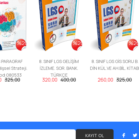
%20
%20
%2
GS PARAGRAF
8. SINIF LGS GELİŞİM
8. SINIF LGS GİS SORU B.
işsel Strateji.
İZLEME. SOR. BANK.
DİN KÜL.VE AH.BİL. KİTAB
Kod:080533
TÜRKÇE
0
325,00
320,00
400,00
260,00
325,00
KAYIT OL