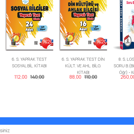
%20
%20
6. S. YAPRAK TEST
6. S. YAPRAK TEST DİN
8. S. L
SOSYAL BİL. KİTABI
KÜLT. VE AHL. BİLG.
SORU B.(Bil
KİTABI
Öğr) - 
112,00
140,00
88,00
110,00
260,0