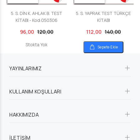
5. S. DİN K. AHLAK B. TEST
5. S. YAPRAK TEST TÜRKÇE
KİTABI - Kod:050306
KİTABI
96,00
120,00
112,00
140,00
Stokta Yok
Sepete Ekle
YAYINLARIMIZ
KULLANIM KOŞULLARI
HAKKIMIZDA
İLETİŞİM