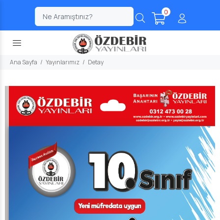
0
;
Ana Sayfa
Yayınlarımız
Detay