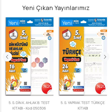
Yeni Çıkan Yayınlarımız
Yeni
Yeni
%20
%20
5. S. DİN K. AHLAK B. TEST
5. S. YAPRAK TEST TÜRKÇE
KİTABI - Kod:050306
KİTABI