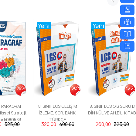
Yeni
Yeni
%20
%20
%2
GS PARAGRAF
8. SINIF LGS GELİŞİM
8. SINIF LGS GİS SORU B.
işsel Strateji.
İZLEME. SOR. BANK.
DİN KÜL.VE AH.BİL. KİTAB
Kod:080533
TÜRKÇE
0
325,00
320,00
400,00
260,00
325,00