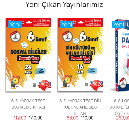
Yeni Çıkan Yayınlarımız
Yeni
Yeni
Yeni
%20
%20
6. S. YAPRAK TEST
6. S. YAPRAK TEST DİN
8. S. L
SOSYAL BİL. KİTABI
KÜLT. VE AHL. BİLG.
SORU B.(Bil
KİTABI
Öğr) - 
112,00
140,00
88,00
110,00
260,0