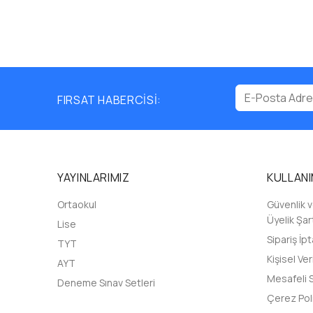
FIRSAT HABERCİSİ:
YAYINLARIMIZ
KULLANI
Ortaokul
Güvenlik ve
Üyelik Şart
Lise
Sipariş İpt
TYT
Kişisel Ve
AYT
Mesafeli 
Deneme Sınav Setleri
Çerez Poli