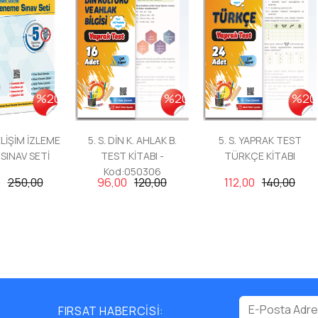
%20
%20
%20
ELİŞİM İZLEME
5. S. DİN K. AHLAK B.
5. S. YAPRAK TEST
SINAV SETİ
TEST KİTABI -
TÜRKÇE KİTABI
Kod:050306
0
250,00
96,00
120,00
112,00
140,00
FIRSAT HABERCİSİ: