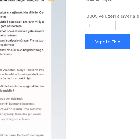
1000₺ ve üzeri alışverişl
Sepete Ekle