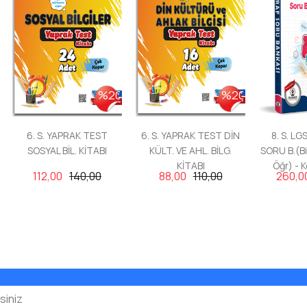
%20
%20
6. S. YAPRAK TEST
6. S. YAPRAK TEST DİN
8. S. L
SOSYAL BİL. KİTABI
KÜLT. VE AHL. BİLG.
SORU B.(Bil
KİTABI
Öğr) - 
112,00
140,00
88,00
110,00
260,0