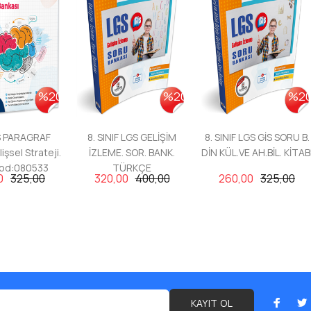
%20
%20
%2
GS PARAGRAF
8. SINIF LGS GELİŞİM
8. SINIF LGS GİS SORU B.
işsel Strateji.
İZLEME. SOR. BANK.
DİN KÜL.VE AH.BİL. KİTAB
Kod:080533
TÜRKÇE
0
325,00
320,00
400,00
260,00
325,00
KAYIT OL