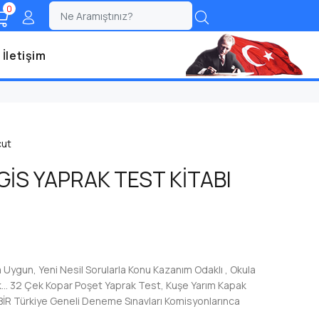
0
;
İletişim
cut
 GİS YAPRAK TEST KİTABI
 Uygun, Yeni Nesil Sorularla Konu Kazanım Odaklı , Okula
ık... 32 Çek Kopar Poşet Yaprak Test, Kuşe Yarım Kapak
BİR Türkiye Geneli Deneme Sınavları Komisyonlarınca