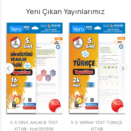
Yeni Çıkan Yayınlarımız
Yeni
Yeni
%20
%20
5. S. DİN K. AHLAK B. TEST
5. S. YAPRAK TEST TÜRKÇE
KİTABI - Kod:050306
KİTABI