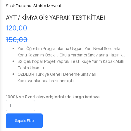
Stok Durumu:
Stokta Mevcut
AYT / KİMYA GİS YAPRAK TEST KİTABI
120,00
150,00
Yeni Öğretim Programlarına Uygun, Yeni Nesil Sorularla
Konu Kazanım Odaklı , Okula Yardımcı Sınavlarına Hazırlık...
32 Çek Kopar Poşet Yaprak Test, Kuşe Yarım Kapak Akıllı
Tahta Uyumlu
ÖZDEBİR Türkiye Geneli Deneme Sınavları
Komisyonlarınca hazırlanmıştır.
1000₺ ve üzeri alışverişlerinizde kargo bedava
Sepete Ekle