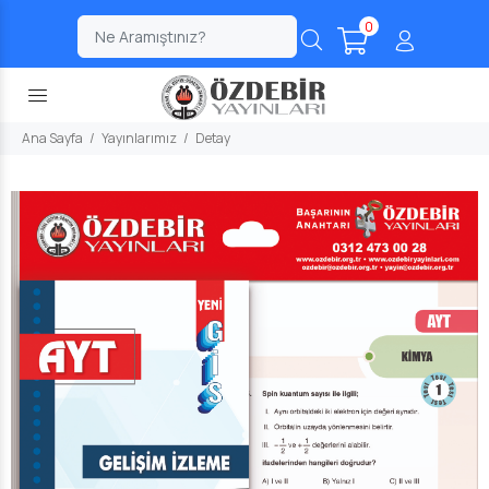
0
;
Ana Sayfa
Yayınlarımız
Detay