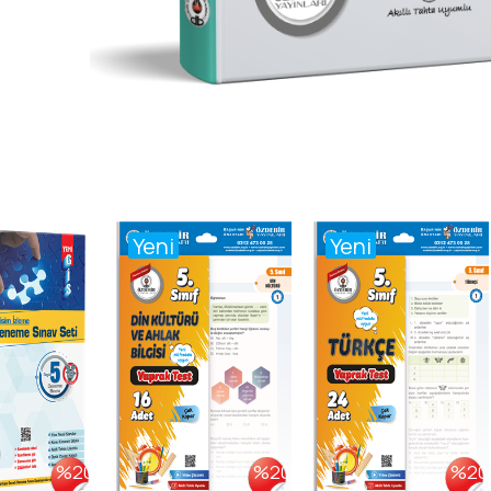
Yeni
Yeni
%20
%20
%20