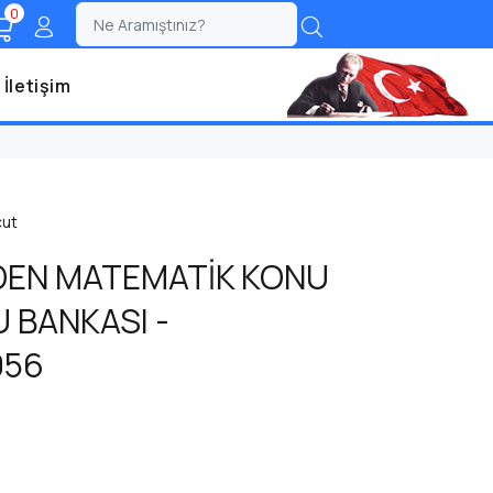
0
;
İletişim
cut
DEN MATEMATİK KONU
 BANKASI -
056