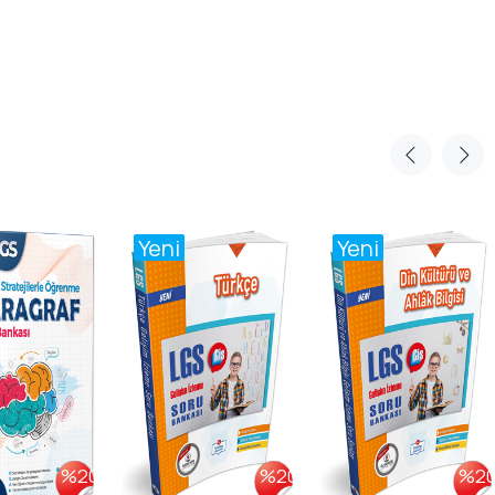
Yeni
Yeni
%20
%20
%2