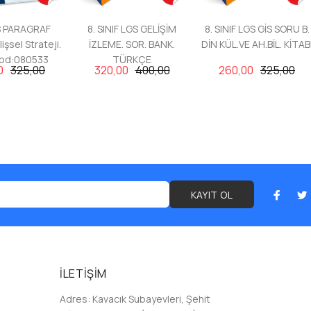
GS PARAGRAF
8. SINIF LGS GELİŞİM
8. SINIF LGS GİS SORU B.
işsel Strateji.
İZLEME. SOR. BANK.
DİN KÜL.VE AH.BİL. KİTAB
Kod:080533
TÜRKÇE
0
325,00
320,00
400,00
260,00
325,00
KAYIT OL
İLETİŞİM
Adres:
Kavacık Subayevleri, Şehit