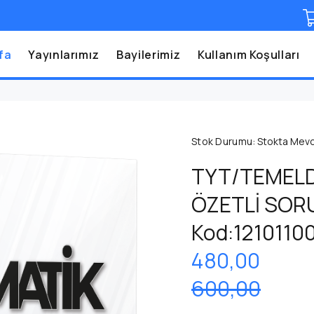
fa
Yayınlarımız
Bayilerimiz
Kullanım Koşulları
Stok Durumu:
Stokta Mev
TYT/TEMEL
ÖZETLİ SORU
Kod:1210110
480,00
600,00