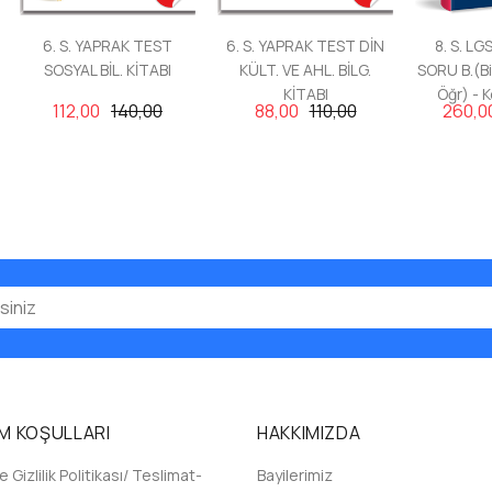
6. S. YAPRAK TEST
6. S. YAPRAK TEST DİN
8. S. L
SOSYAL BİL. KİTABI
KÜLT. VE AHL. BİLG.
SORU B.(Bil
KİTABI
Öğr) - 
112,00
140,00
88,00
110,00
260,0
M KOŞULLARI
HAKKIMIZDA
 Gizlilik Politikası/ Teslimat-
Bayilerimiz