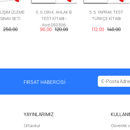
ELİŞİM İZLEME
5. S. DİN K. AHLAK B.
5. S. YAPRAK TEST
SINAV SETİ
TEST KİTABI -
TÜRKÇE KİTABI
Kod:050306
0
250,00
96,00
120,00
112,00
140,00
FIRSAT HABERCİSİ:
YAYINLARIMIZ
KULLANI
Ortaokul
Güvenlik ve